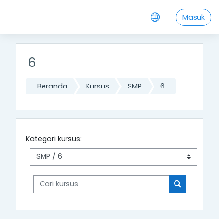
Lewati ke konten utama
Masuk
6
Beranda
Kursus
SMP
6
Kategori kursus:
Cari kursus
Cari kursus