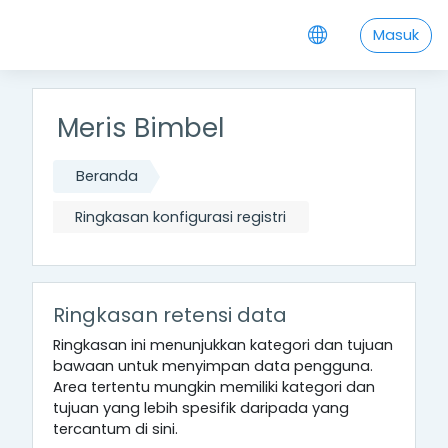
Lewati ke konten utama
Masuk
Meris Bimbel
Beranda
Ringkasan konfigurasi registri
Ringkasan retensi data
Ringkasan ini menunjukkan kategori dan tujuan
bawaan untuk menyimpan data pengguna.
Area tertentu mungkin memiliki kategori dan
tujuan yang lebih spesifik daripada yang
tercantum di sini.